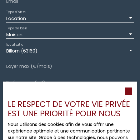
commercial Virgaux Marilyne N° SIRET 830 766 739
Email
000 15
Type d'offre
Location
Type de bien
Maison
Localisation
Billom (63160)
Loyer max (€/mois)
Surface min (m²)
Pièces min
LE RESPECT DE VOTRE VIE PRIVÉE
EST UNE PRIORITÉ POUR NOUS
J'accepte le traitement de mes données
personnelles conformément au RGPD. Si vous ne
Nous utilisons des cookies afin de vous offrir une
souhaitez pas faire l'objet de prospection
expérience optimale et une communication pertinente
commerciale par voie téléphonique, vous pouvez
sur notre site. Grace à ces technologies, nous pouvons
vous inscrire gratuitement sur la liste d'opposition