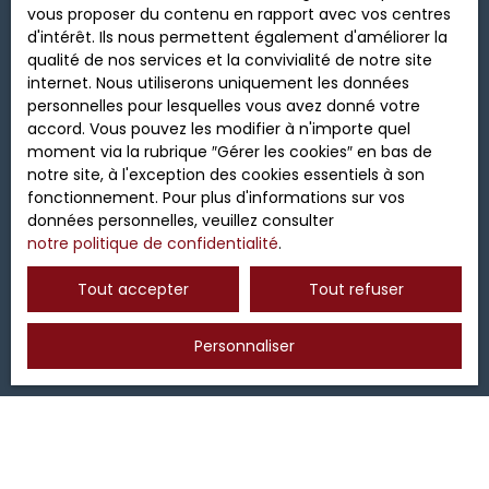
vous proposer du contenu en rapport avec vos centres
au démarchage téléphonique, prévu par l'article
d'intérêt. Ils nous permettent également d'améliorer la
L223-1 du code de la consommation, sur le site
qualité de nos services et la convivialité de notre site
Internet www.bloctel.gouv.fr ou par courrier
internet. Nous utiliserons uniquement les données
adressé à :
personnelles pour lesquelles vous avez donné votre
accord. Vous pouvez les modifier à n'importe quel
Société Worldline, Service Bloctel, CS 61311, 41013
moment via la rubrique ″Gérer les cookies″ en bas de
BLOIS CEDEX.
notre site, à l'exception des cookies essentiels à son
fonctionnement. Pour plus d'informations sur vos
Pour en savoir plus sur le traitement de vos
données personnelles, veuillez consulter
données personnelles, veuillez consulter notre
notre politique de confidentialité
.
politique de confidentialité
.
Tout accepter
Tout refuser
Recevoir des annonces
Personnaliser