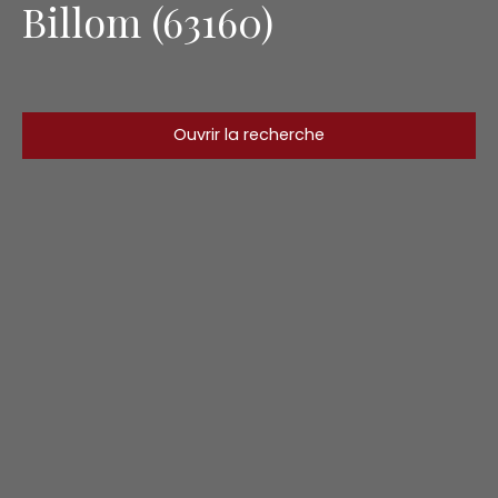
Billom (63160)
Ouvrir la recherche
Type d'offre
Location
Type de bien
Maison
Localisation
Billom (63160)
Loyer max (€/mois)
Surface min (m²)