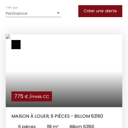
Trier par
Créer une alerte
Pertinence
775
€ /mois CC
MAISON À LOUER, 6 PIÈCES - BILLOM 63160
6
pièces
118
m²
Billom 63160