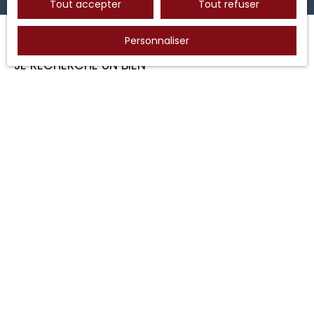
Tout accepter
Tout refuser
Personnaliser
JE RECHERCHE UN BIEN
Vente maison Billom (63160)
Vente maison Saint-Dier-d'Auvergne (63520)
Location appartement Billom (63160)
Vente maison Cunlhat (63590)
Vente maison Montmorin (63160)
Vente maison Estandeuil (63520)
JE SUIS PROPRIÉTAIRE
Estimez votre bien