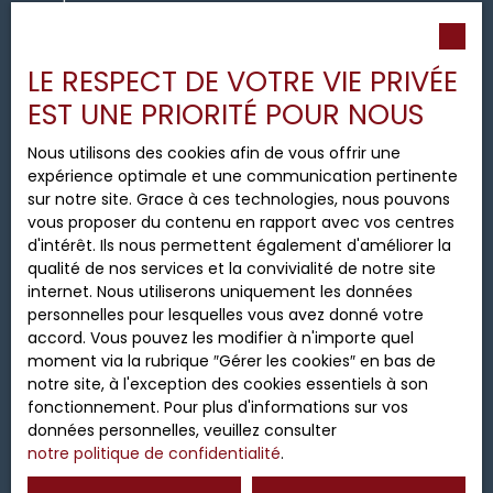
souhaitez pas faire l'objet de prospection
commerciale par voie téléphonique, vous pouvez
vous inscrire gratuitement sur la liste d'opposition
LE RESPECT DE VOTRE VIE PRIVÉE
au démarchage téléphonique, prévu par l'article
EST UNE PRIORITÉ POUR NOUS
L223-1 du code de la consommation, sur le site
Internet www.bloctel.gouv.fr ou par courrier
Nous utilisons des cookies afin de vous offrir une
adressé à :
expérience optimale et une communication pertinente
sur notre site. Grace à ces technologies, nous pouvons
Société Worldline, Service Bloctel, CS 61311, 41013
vous proposer du contenu en rapport avec vos centres
BLOIS CEDEX.
d'intérêt. Ils nous permettent également d'améliorer la
qualité de nos services et la convivialité de notre site
Pour en savoir plus sur le traitement de vos
internet. Nous utiliserons uniquement les données
données personnelles, veuillez consulter notre
personnelles pour lesquelles vous avez donné votre
politique de confidentialité
.
accord. Vous pouvez les modifier à n'importe quel
moment via la rubrique ″Gérer les cookies″ en bas de
notre site, à l'exception des cookies essentiels à son
Recevoir des annonces
fonctionnement. Pour plus d'informations sur vos
données personnelles, veuillez consulter
notre politique de confidentialité
.