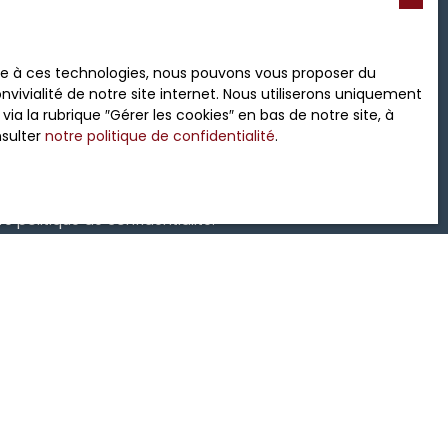
 souhaitez pas faire l'objet
ace à ces technologies, nous pouvons vous proposer du
nt sur la liste d'opposition
vivialité de notre site internet. Nous utiliserons uniquement
 le site Internet
 la rubrique ″Gérer les cookies″ en bas de notre site, à
nsulter
notre politique de confidentialité
.
tre
politique de confidentialité
.