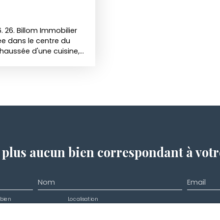
. 26. Billom Immobilier
ée dans le centre du
haussée d'une cuisine,
ambres et d'une petite
 une pièce
 électrique et
a maison est habitable
dition. Ce bien est rare
tout à l'égout.
tives a ce bien sur le
ne pouvant détenir
e représentative de sa
plus aucun bien
correspondant à votr
Nom
Email
bien
Localisation
Budget max (€)
n
Chas (63160)