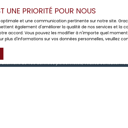
EST UNE PRIORITÉ POUR NOUS
e mes données personnelles conformément au RGPD. Si vous ne
ce optimale et une communication pertinente sur notre site. Gr
e par voie téléphonique, vous pouvez vous inscrire gratuiteme
ettent également d'améliorer la qualité de nos services et la con
e, prévu par l'article L223-1 du code de la consommation, sur
tre accord. Vous pouvez les modifier à n'importe quel moment via
 courrier adressé à :
r plus d'informations sur vos données personnelles, veuillez co
loctel, CS 61311, 41013 BLOIS CEDEX.
 traitement de vos données personnelles, veuillez consulter no
Recevoir des annonces