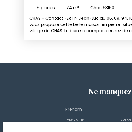
5
pièces
74
m²
Chas 63160
CHAS - Contact FERTIN Jean-Luc au 06. 69. 94. 16
vous propose cette belle maison en pierre situ
village de CHAS. Le bien se compose en rez de c
d'un salon et d'un WC. Au 1er étage de deux ch
salle d'eau. A l'étage supérieur une chambre et
aménageable en chambre ou bureau. Chauffage
cheminée dans le salon. Toiture en bon état. L
en l'état avec quelques travaux de remise en con
dans cette commune proche de Billom. Relié au 
Conforme. Retrouvez l'intégralité des photos rela
site WWW. BILLOM-IMMOBILIER. FR Etablissement 
d'autres fonds effets ou valeurs autre que cell
Ne manquez 
propre rémunération
Prénom
Type d'offre
Type de 
Vente
Maiso