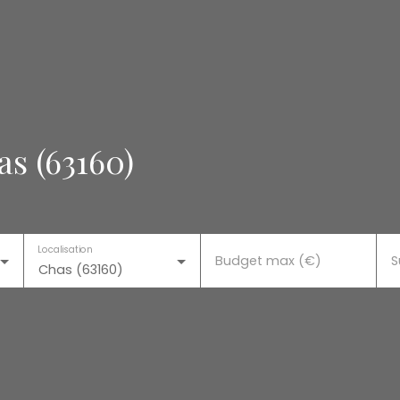
s (63160)
Localisation
Budget max (€)
S
Chas (63160)