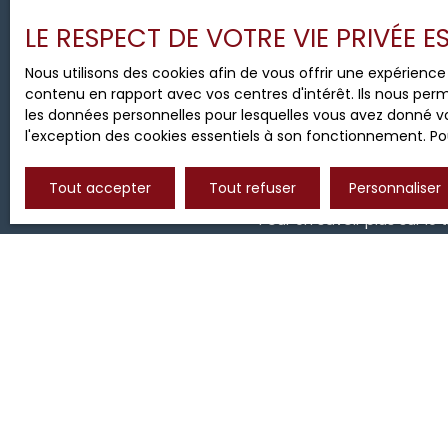
Pièces min
LE RESPECT DE VOTRE VIE PRIVÉE 
J'accepte le traitement d
Nous utilisons des cookies afin de vous offrir une expérien
de prospection commercial
contenu en rapport avec vos centres d'intérêt. Ils nous perm
au démarchage téléphoniqu
les données personnelles pour lesquelles vous avez donné vo
www.bloctel.gouv.fr ou par
l'exception des cookies essentiels à son fonctionnement. Pou
Société Worldline, Service B
Tout accepter
Tout refuser
Personnaliser
Pour en savoir plus sur le