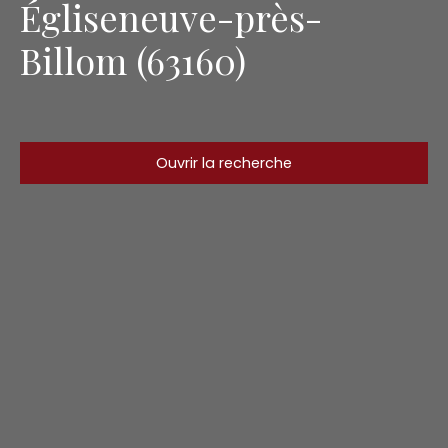
Égliseneuve-près-
Billom (63160)
Ouvrir la recherche
Type d'offre
Vente
Type de bien
Maison
Localisation
Égliseneuve-près-Billom (63160)
Budget max (€)