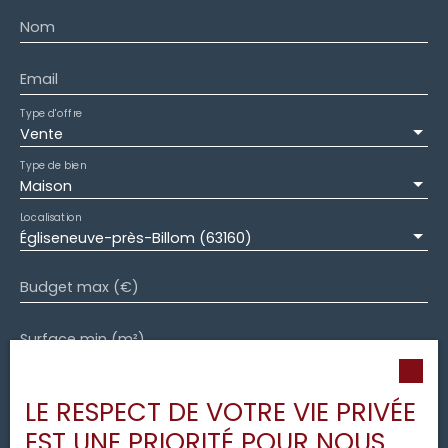
pouvant détenir d'autres fonds effets ou valeurs
Nom
autres que celle représentative de sa propre
rémunération. Léo FROBERT, agent commercial (n°
RSAC 891 555 732).
Email
Type d'offre
Vente
Type de bien
Maison
Localisation
Égliseneuve-près-Billom (63160)
Budget max (€)
Surface min (m²)
Pièces min
LE RESPECT DE VOTRE VIE PRIVÉE
EST UNE PRIORITÉ POUR NOUS
J'accepte le traitement de mes données