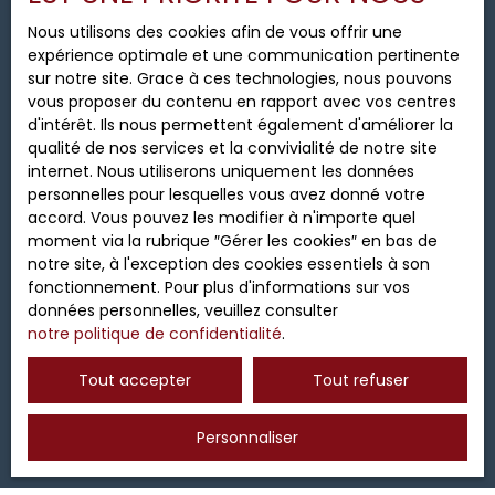
personnelles conformément au RGPD. Si vous ne
Nous utilisons des cookies afin de vous offrir une
souhaitez pas faire l'objet de prospection
expérience optimale et une communication pertinente
commerciale par voie téléphonique, vous pouvez
sur notre site. Grace à ces technologies, nous pouvons
vous inscrire gratuitement sur la liste d'opposition
vous proposer du contenu en rapport avec vos centres
au démarchage téléphonique, prévu par l'article
d'intérêt. Ils nous permettent également d'améliorer la
L223-1 du code de la consommation, sur le site
qualité de nos services et la convivialité de notre site
Internet www.bloctel.gouv.fr ou par courrier
internet. Nous utiliserons uniquement les données
adressé à :
personnelles pour lesquelles vous avez donné votre
accord. Vous pouvez les modifier à n'importe quel
Société Worldline, Service Bloctel, CS 61311, 41013
moment via la rubrique ″Gérer les cookies″ en bas de
BLOIS CEDEX.
notre site, à l'exception des cookies essentiels à son
fonctionnement. Pour plus d'informations sur vos
Pour en savoir plus sur le traitement de vos
données personnelles, veuillez consulter
données personnelles, veuillez consulter notre
notre politique de confidentialité
.
politique de confidentialité
.
Tout accepter
Tout refuser
Recevoir des annonces
Personnaliser